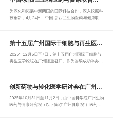
验室举办学术交流开放日活动
为深化和拓展中新两国的国际科技合作，深入挖掘科
技创新，4月24日，中国-新西兰生物医药与健康联合
实验室学术交流开放日活动在广州健康院科学城园区
举办。本次活动集中展示联合实验室建设成果，正式
启用多功能实...
第十五届广州国际干细胞与再生医学
论坛在穗举办
2025年12月5日至7日，第十五届广州国际干细胞与
再生医学论坛在广州隆重召开。作为连续成功举办十
四届的国际学术品牌，本届论坛首次纳入2025年大湾
区科学论坛特色论坛体系，聚焦干细胞与再生医学国
际前沿学科发展...
创新药物与转化医学研讨会在广州举
办
2025年10月31日至11月2日，由中国科学院广州生物
医药与健康研究院（以下简称“广州健康院”）医药创
新研究所和中国-新西兰生物医药与健康联合实验室联
合主办的“创新药物与转化医学研讨会”在广州召开。
本次会议...