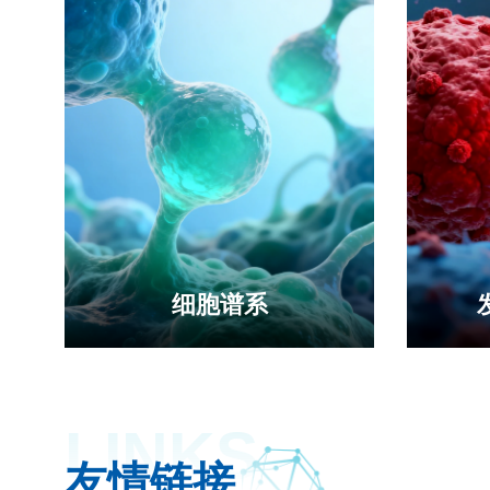
细胞谱系
LINKS
依托“解谱系-绘谱系-用谱系”创新体
探索细
友情链接
系，发掘并确证新药物靶点 聚焦人
新机制