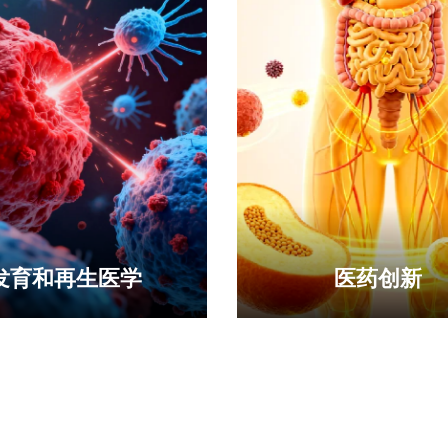
发育和再生医学
医药创新
胞、组织和器官的发育再生
聚焦恶性肿瘤发生发展，构建
与策略 建立具有在体移植再
攻关-转化”协同机制 建立