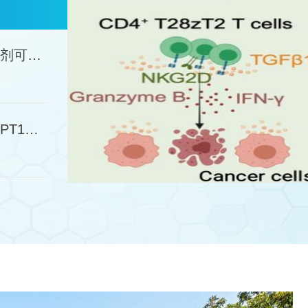
ects”的研究论
制剂可诱
PT1强