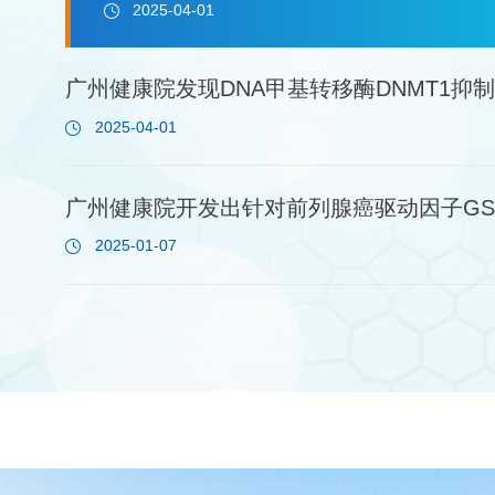
TGFβCARTcellsandCD8+
2025-04-01
conventionalCARTcellsexhibitsynergisticantitumoreff
文。该...
广州健康院发现DNA甲基转移酶DNMT1抑
导T细胞获得NK细胞特征并提升抗肿瘤活性
2025-04-01
广州健康院开发出针对前列腺癌驱动因子GS
效诱导降解的分子胶化合物
2025-01-07