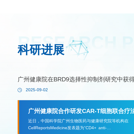
RESEARCH 
科研进展
广州健康院在BRD9选择性抑制剂研究中获
进展
2025-09-02
广州健康院合作研发CAR-T细胞联合疗
实体肿瘤效应
近日，中国科学院广州生物医药与健康研究院等机构在
CellReportsMedicine发表题为“CD4+ anti-